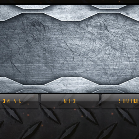
ecome a DJ
Merch
Show Tim