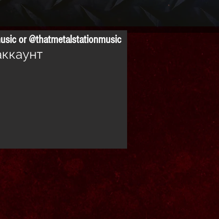
usic
or @thatmetalstationmusic
аккаунт